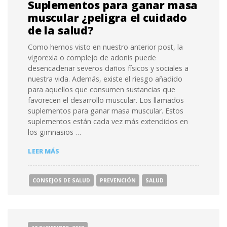
Suplementos para ganar masa
muscular ¿peligra el cuidado
de la salud?
Como hemos visto en nuestro anterior post, la
vigorexia o complejo de adonis puede
desencadenar severos daños físicos y sociales a
nuestra vida. Además, existe el riesgo añadido
para aquellos que consumen sustancias que
favorecen el desarrollo muscular. Los llamados
suplementos para ganar masa muscular. Estos
suplementos están cada vez más extendidos en
los gimnasios …
SUPLEMENTOS
LEER MÁS
PARA
GANAR
MASA
CONSEJOS DE SALUD
PREVENCIÓN
SALUD
MUSCULAR
¿PELIGRA
EL
CUIDADO
DE