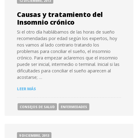
12 DICIEMBRE, 2013
LA
SALUD?
Causas y tratamiento del
Insomnio crónico
Si el otro día hablábamos de las horas de sueño
recomendadas por edad según los expertos, hoy
nos vamos al lado contrario tratando los
problemas para conciliar el sueño, el insomnio
crónico. Para empezar aclaremos que el insomnio
puede ser inicial, intermedio o terminal. Inicial si las
dificultades para conciliar el sueño aparecen al
acostarse; …
CAUSAS
LEER MÁS
Y
TRATAMIENTO
DEL
CONSEJOS DE SALUD
ENFERMEDADES
INSOMNIO
CRÓNICO
9 DICIEMBRE, 2013