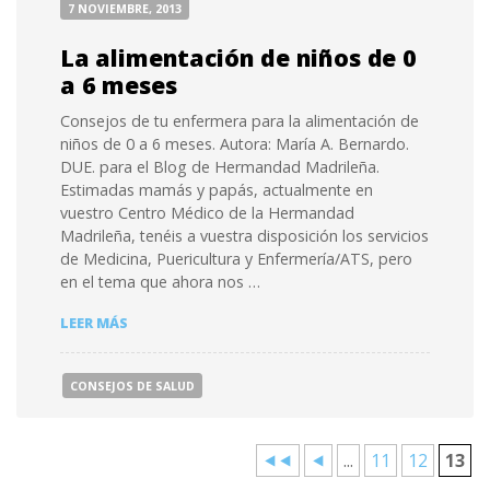
7 NOVIEMBRE, 2013
LOS
EXPERTOS
La alimentación de niños de 0
a 6 meses
Consejos de tu enfermera para la alimentación de
niños de 0 a 6 meses. Autora: María A. Bernardo.
DUE. para el Blog de Hermandad Madrileña.
Estimadas mamás y papás, actualmente en
vuestro Centro Médico de la Hermandad
Madrileña, tenéis a vuestra disposición los servicios
de Medicina, Puericultura y Enfermería/ATS, pero
en el tema que ahora nos …
LA
LEER MÁS
ALIMENTACIÓN
DE
NIÑOS
CONSEJOS DE SALUD
DE
0
A
6
⯇⯇
⯇
...
11
12
13
MESES