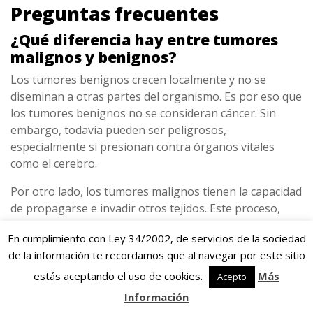
Preguntas frecuentes
¿Qué diferencia hay entre tumores
malignos y benignos?
Los tumores benignos crecen localmente y no se
diseminan a otras partes del organismo. Es por eso que
los tumores benignos no se consideran cáncer. Sin
embargo, todavía pueden ser peligrosos,
especialmente si presionan contra órganos vitales
como el cerebro.
Por otro lado, los tumores malignos tienen la capacidad
de propagarse e invadir otros tejidos. Este proceso,
conocido como metástasis, es una característica clave
En cumplimiento con Ley 34/2002, de servicios de la sociedad
del cáncer. Mediante la metástasis las células
de la información te recordamos que al navegar por este sitio
cancerosas se liberan de un tumor maligno y viajan e
invaden otros tejidos del cuerpo. Las células cancerosas
estás aceptando el uso de cookies.
Más
Acepto
se diseminan a través del sistema linfático y el torrente
Información
sanguíneo y llegan a otros sitios, como los pulmones,