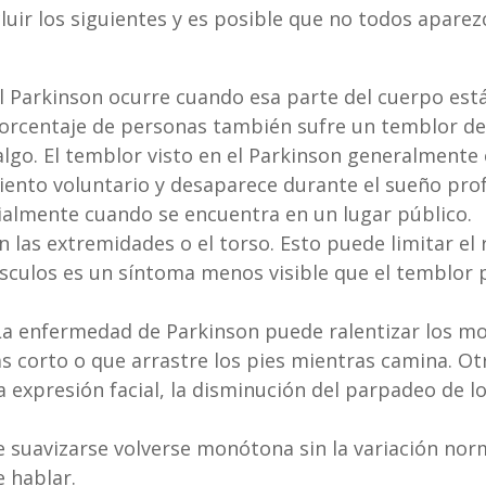
uir los siguientes y es posible que no todos apare
 Parkinson ocurre cuando esa parte del cuerpo está 
orcentaje de personas también sufre un temblor de a
lgo. El temblor visto en el Parkinson generalmente 
iento voluntario y desaparece durante el sueño pr
cialmente cuando se encuentra en un lugar público.
n las extremidades o el torso. Esto puede limitar e
músculos es un síntoma menos visible que el temblo
 La enfermedad de Parkinson puede ralentizar los m
 corto o que arrastre los pies mientras camina. Ot
a expresión facial, la disminución del parpadeo de lo
e suavizarse volverse monótona sin la variación n
 hablar.