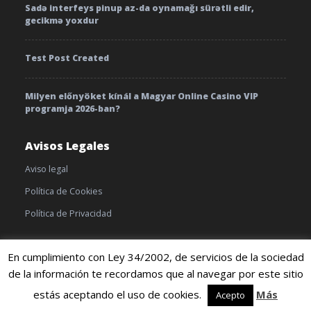
Sadə interfeys pinup az-da oynamağı sürətli edir,
gecikmə yoxdur
Test Post Created
Milyen előnyöket kínál a Magyar Online Casino VIP
programja 2026-ban?
Avisos Legales
Aviso legal
Política de Cookies
Política de Privacidad
En cumplimiento con Ley 34/2002, de servicios de la sociedad
de la información te recordamos que al navegar por este sitio
© 2019 TratamientoyEnfermedades |
Cookies
|
Terminos y
condiciones
estás aceptando el uso de cookies.
Más
Acepto