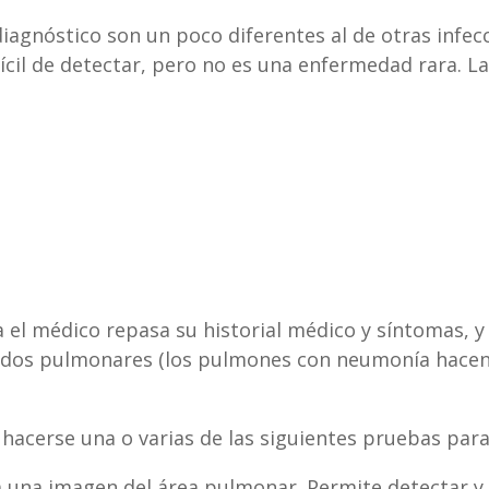
diagnóstico son un poco diferentes al de otras infecc
ifícil de detectar, pero no es una enfermedad rara.
a el médico repasa su historial médico y síntomas,
uidos pulmonares (los pulmones con neumonía hacen
acerse una o varias de las siguientes pruebas para v
 una imagen del área pulmonar. Permite detectar y e