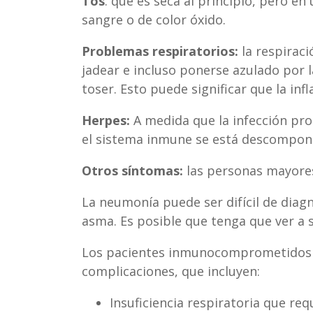
Tos
: que es seca al principio, pero 
sangre o de color óxido.
Problemas respiratorios:
la respiraci
jadear e incluso ponerse azulado por 
toser. Esto puede significar que la i
Herpes:
A medida que la infección prog
el sistema inmune se está descomponie
Otros síntomas:
las personas mayores
La neumonía puede ser difícil de diagn
asma. Es posible que tenga que ver a 
Los pacientes inmunocomprometidos y 
complicaciones, que incluyen:
Insuficiencia respiratoria que req