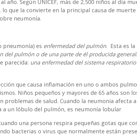
s al año. Según UNICEF, más de 2,500 niños al día 
, lo que la convierte en la principal causa de muert
sobre neumonía.
go pneumonía) es
enfermedad del pulmón
. Esta es l
ón del pulmón o de una parte de él producida gener
e parecida:
una enfermedad del sistema respiratorio 
fección que causa inflamación en uno o ambos pulmo
ismos. Niños pequeños y mayores de 65 años son los
n problemas de salud. Cuando la neumonia afecta a
a a un lóbulo del pulmón, es neumonía lobular
, cuando una persona respira pequeñas gotas que c
do bacterias o virus que normalmente están presen