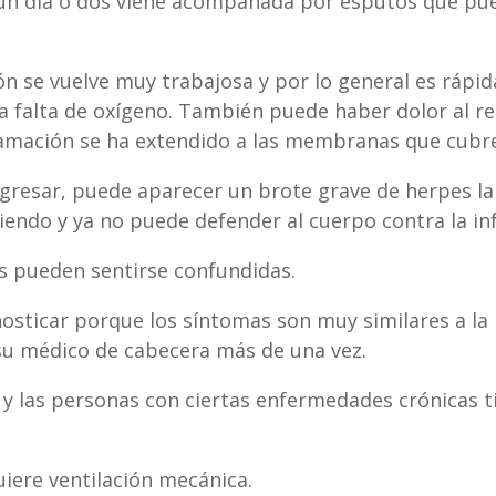
en un día o dos viene acompañada por esputos que p
ón se vuelve muy trabajosa y por lo general es rápida
la falta de oxígeno. También puede haber dolor al r
nflamación se ha extendido a las membranas que cub
resar, puede aparecer un brote grave de herpes labi
ndo y ya no puede defender al cuerpo contra la inf
 pueden sentirse confundidas.
osticar porque los síntomas son muy similares a la b
su médico de cabecera más de una vez.
las personas con ciertas enfermedades crónicas ti
uiere ventilación mecánica.