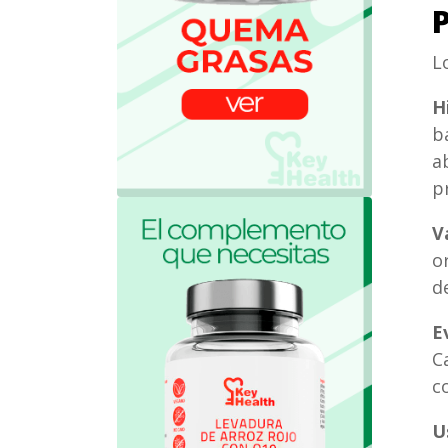
P
L
H
b
a
p
V
o
d
E
C
c
U