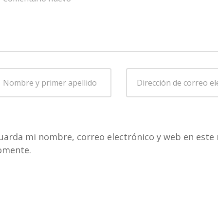
omentario
*
ombre
Dirección
de
rimer
correo
pellido
*
electrónico
*
uarda mi nombre, correo electrónico y web en este 
omente.