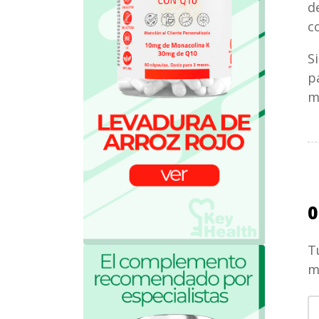
d
c
S
p
m
0
T
m
S