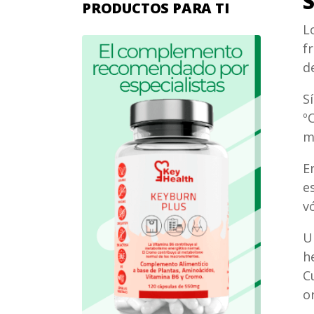
S
PRODUCTOS PARA TI
L
f
d
S
º
m
E
e
v
U
h
C
o