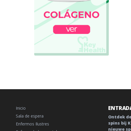
ENTRADA
Inicio
Sala de espera
Ontdek de
spins bij
Enfermos Ilustres
nieuwe sp