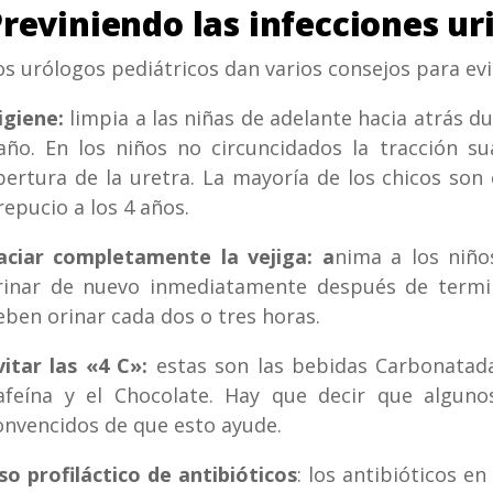
reviniendo las infecciones uri
os urólogos pediátricos dan varios consejos para evit
igiene:
limpia a las niñas de adelante hacia atrás du
año. En los niños no circuncidados la tracción s
bertura de la uretra. La mayoría de los chicos so
repucio a los 4 años.
aciar completamente la vejiga: a
nima a los niño
rinar de nuevo inmediatamente después de termin
eben orinar cada dos o tres horas.
vitar las «4 C»:
estas son las bebidas Carbonatadas,
afeína y el Chocolate. Hay que decir que algunos
onvencidos de que esto ayude.
so profiláctico de antibióticos
: los antibióticos en