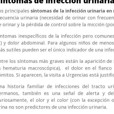
íntomas de infección urinari
os principales
síntomas de la infección urinaria en
recuencia urinaria (necesidad de orinar con frecue
e orinar y la pérdida de control sobre la micción (po
íntomas inespecíficos de la infección pero comunes
C) y dolor abdominal. Para algunos niños de meno
ás sutiles pueden ser el único indicador de una infec
ntre los síntomas más graves están la aparición de
s hematuria macroscópica), el dolor en el flanco (
ómitos. Si aparecen, la visita a Urgencias está justifi
na historia familiar de infecciones del tracto ur
ermanos, también es una señal de alerta y deb
uriosamente, el olor y el color (con la excepción 
rina no son predictores de una infección urinaria.