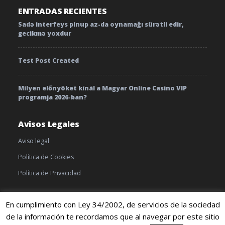
ENTRADAS RECIENTES
Sadə interfeys pinup az-da oynamağı sürətli edir,
gecikmə yoxdur
Test Post Created
Milyen előnyöket kínál a Magyar Online Casino VIP
programja 2026-ban?
Avisos Legales
Aviso legal
Política de Cookies
Política de Privacidad
En cumplimiento con Ley 34/2002, de servicios de la sociedad
de la información te recordamos que al navegar por este sitio
© 2019 TratamientoyEnfermedades |
Cookies
|
Terminos y