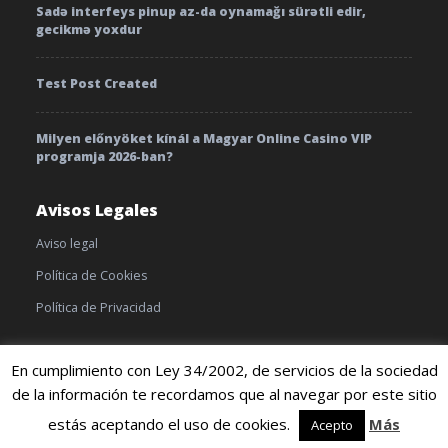
Sadə interfeys pinup az-da oynamağı sürətli edir,
gecikmə yoxdur
Test Post Created
Milyen előnyöket kínál a Magyar Online Casino VIP
programja 2026-ban?
Avisos Legales
Aviso legal
Política de Cookies
Política de Privacidad
En cumplimiento con Ley 34/2002, de servicios de la sociedad
de la información te recordamos que al navegar por este sitio
© 2019 TratamientoyEnfermedades |
Cookies
|
Terminos y
condiciones
estás aceptando el uso de cookies.
Más
Acepto