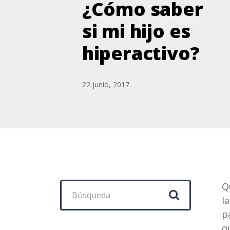
¿Cómo saber
si mi hijo es
hiperactivo?
22 junio, 2017
Buscar:
Q
l
p
q