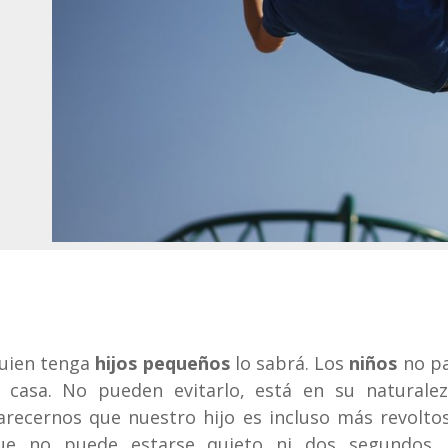
uien tenga
hijos pequeños
lo sabrá. Los
niños
no pa
a casa. No pueden evitarlo, está en su natural
arecernos que nuestro hijo es incluso más revolto
ue no puede estarse quieto ni dos segundos.