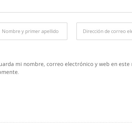
ombre
Dirección
de
rimer
correo
pellido
*
electrónico
*
uarda mi nombre, correo electrónico y web en este 
omente.