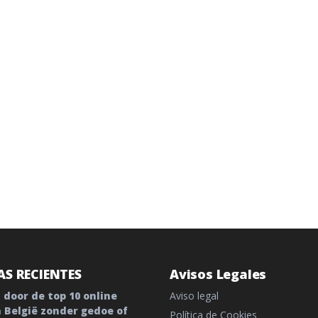
S RECIENTES
Avisos Legales
 door de top 10 online
Aviso legal
n België zonder gedoe of
Política de Cookies