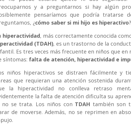
reocuparnos y a preguntarnos si hay algún pro
osiblemente pensaríamos que podría tratarse
reguntamos, ¿
cómo saber si mi hijo es hiperactivo
a
hiperactividad
, más correctamente conocida com
iperactividad (TDAH)
, es un trastorno de la conduc
nfantil. Es tres veces más frecuente en niños que en 
e síntomas:
falta de atención, hiperactividad e imp
os niños hiperactivos se distraen fácilmente y tie
areas que requieran una atención sostenida durant
ue la hiperactividad no conlleva retraso menta
videntemente la falta de atención dificulta su aprend
i no se trata. Los niños con
TDAH
también son t
arar de moverse. Además, no se reprimen en absol
apujo.