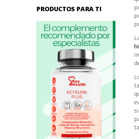
p
PRODUCTOS PARA TI
p
p
L
h
i
d
L
t
q
e
s
p
t