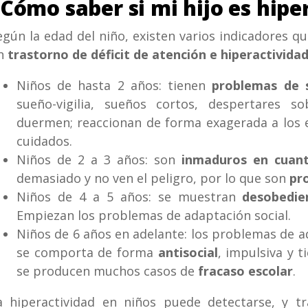
Cómo saber si mi hijo es hipe
egún la edad del niño, existen varios indicadores q
n
trastorno de déficit de atención e
hiperactivida
Niños de hasta 2 años: tienen
problemas de 
sueño-vigilia, sueños cortos, despertares so
duermen; reaccionan de forma exagerada a los es
cuidados.
Niños de 2 a 3 años: son
inmaduros en cuant
demasiado y no ven el peligro, por lo que son
pr
Niños de 4 a 5 años: se muestran
desobedi
Empiezan los problemas de adaptación social.
Niños de 6 años en adelante: los problemas de ad
se comporta de forma
antisocial
, impulsiva y 
se producen muchos casos de
fracaso escolar
.
a hiperactividad en niños puede detectarse, y tr