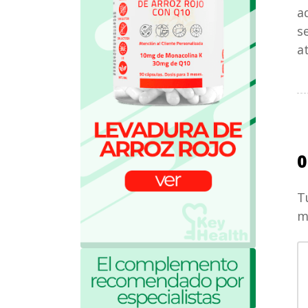
a
s
a
0
T
m
S
c