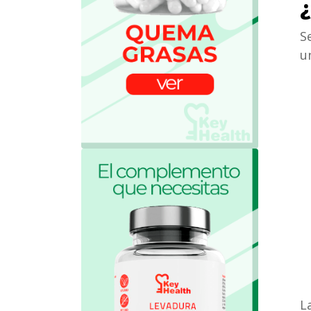
¿
S
u
L