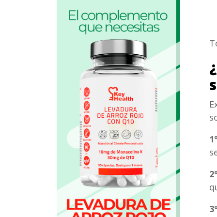
T
E
s
1
s
2
q
3