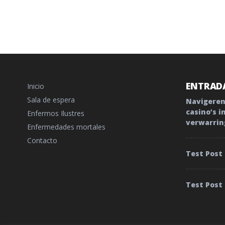
ENTRADA
Inicio
Sala de espera
Navigeren
casino’s i
Enfermos Ilustres
verwarrin
Enfermedades mortales
Contacto
Test Post
Test Post