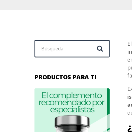
Buscar:
E
i
e
p
f
PRODUCTOS PARA TI
E
i
a
d
¿