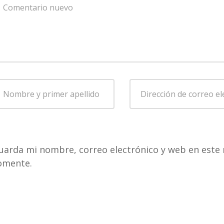
omentario
*
ombre
Dirección
de
rimer
correo
pellido
*
electrónico
*
uarda mi nombre, correo electrónico y web en este 
omente.