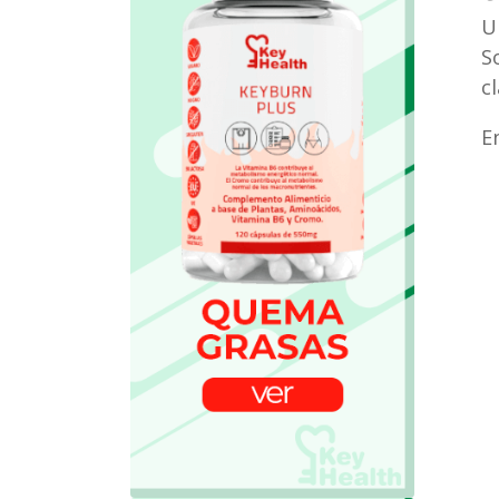
U
S
c
E