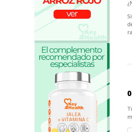
¿
S
d
r
0
T
m
S