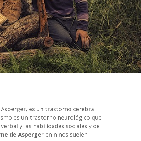
Asperger, es un trastorno cerebral
tismo es un trastorno neurológico que
erbal y las habilidades sociales y de
ome de Asperger
en niños suelen