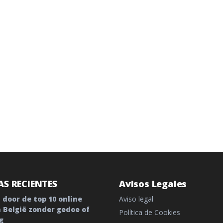
S RECIENTES
Avisos Legales
 door de top 10 online
Aviso legal
n België zonder gedoe of
Política de Cookies
g