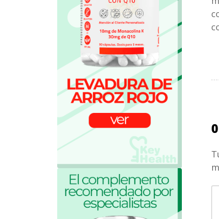
m
c
c
0
T
m
S
c