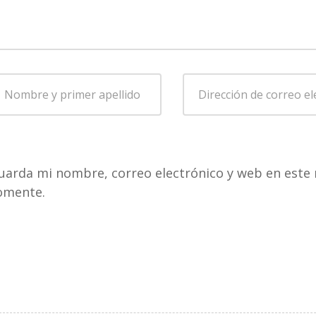
ombre
Dirección
de
rimer
correo
pellido
*
electrónico
*
uarda mi nombre, correo electrónico y web en este 
omente.