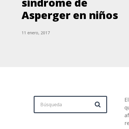
síndrome de
Asperger en niños
11 enero, 2017
Buscar:
E
q
a
r