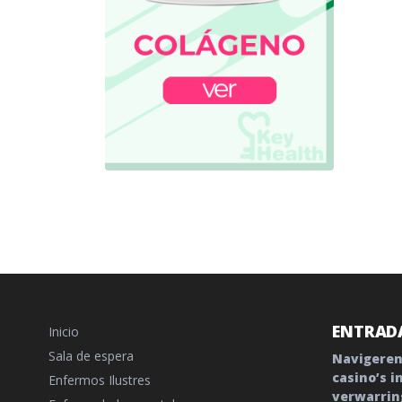
ENTRADA
Inicio
Sala de espera
Navigeren
casino’s i
Enfermos Ilustres
verwarrin