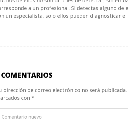
uchos de ellos no son difíciles de detectar, sin emb
orresponde a un profesional. Si detectas alguno de 
on un especialista, solo ellos pueden diagnosticar el
 COMENTARIOS
u dirección de correo electrónico no será publicada.
arcados con
*
u
omentario
*