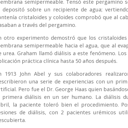
embrana semipermeable. Tensó este pergamino so
o depositó sobre un recipiente de agua; vertiend
ontenía cristaloides y coloides comprobó que al cab
asaban a través del pergamino.
n otro experimento demostró que los cristaloides
embrana semipermeable hacia el agua, que al evapo
e urea. Graham llamó diálisis a este fenómeno. Lo
plicación práctica clínica hasta 50 años después.
n 1913 John Abel y sus colaboradores realizaro
escribieron una serie de experiencias con un pri
rtificial. Pero fue el Dr. George Haas quien basándos
a primera diálisis en un ser humano. La diálisis 
ebril, la paciente toleró bien el procedimiento. P
esiones de diálisis, con 2 pacientes urémicos uti
escubierta.