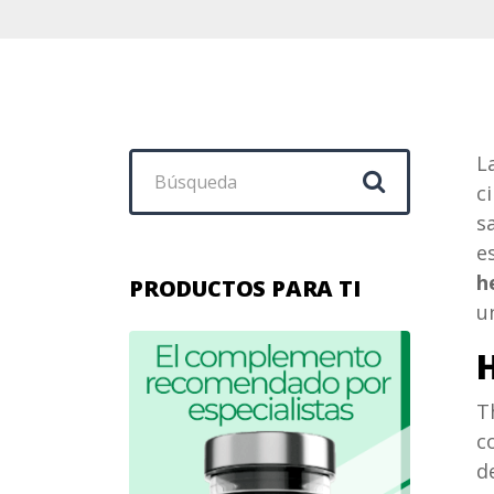
Buscar:
L
c
s
e
h
PRODUCTOS PARA TI
u
T
c
d