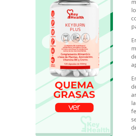
m
l
c
p
E
m
d
a
E
d
a
l
f
s
d