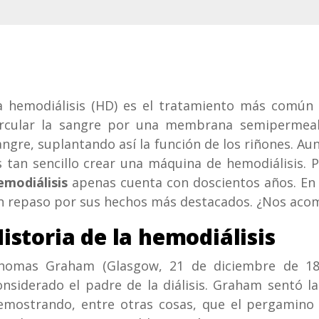
a hemodiálisis (HD) es el tratamiento más común p
ircular la sangre por una membrana semipermeab
angre, suplantando así la función de los riñones. Aunq
s tan sencillo crear una máquina de hemodiálisis. 
emodiálisis
apenas cuenta con doscientos años. En 
n repaso por sus hechos más destacados. ¿Nos aco
Historia de la he
homas Graham (Glasgow, 21 de diciembre de 18
onsiderado el padre de la diálisis. Graham sentó l
emostrando, entre otras cosas, que el pergamino