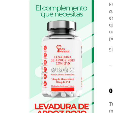
E
c
e
q
n
p
S
0
T
m