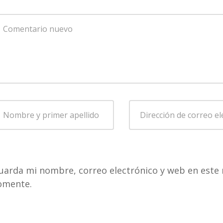
u
omentario
*
ombre
Dirección
de
rimer
correo
pellido
*
electrónico
*
uarda mi nombre, correo electrónico y web en este 
omente.