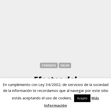
CONSEJOS
SALUD
Efectos del
En cumplimiento con Ley 34/2002, de servicios de la sociedad
tabaquismo sobre la
de la información te recordamos que al navegar por este sitio
piel
estás aceptando el uso de cookies.
Más
Acepto
Información