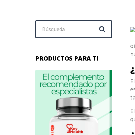
Buscar:
o
n
PRODUCTOS PARA TI
¿
E
e
t
E
q
¿