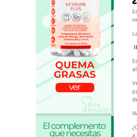
E
n
L
I
E
a
V
p
d
I
¿
a