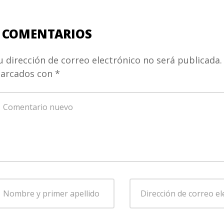
 COMENTARIOS
u dirección de correo electrónico no será publicada.
arcados con
*
u
omentario
*
ombre
Dirección
de
rimer
correo