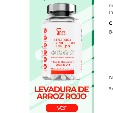
m
i
B
D
D
D
N
S