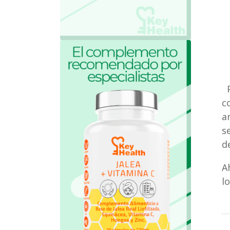
O
O
O
P
c
a
s
d
A
l