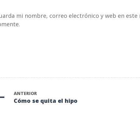
pellido
*
electrónico
*
uarda mi nombre, correo electrónico y web en este 
omente.
ANTERIOR
Cómo se quita el hipo