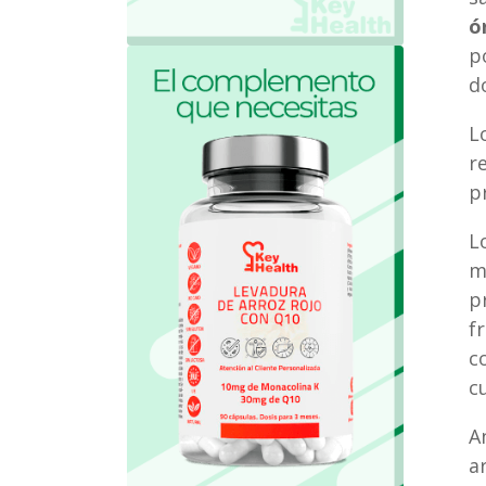
ó
p
d
L
r
p
L
m
p
f
c
c
A
a