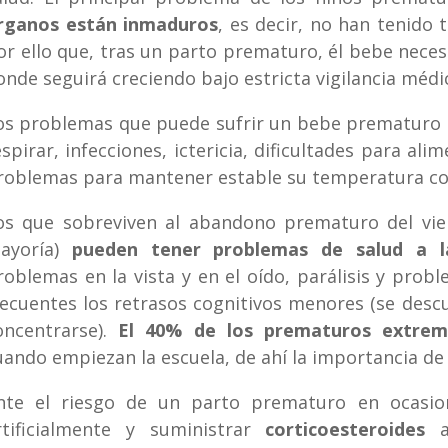
rganos están inmaduros
, es decir, no han tenido 
or ello que, tras un parto prematuro, él bebe nece
onde seguirá creciendo bajo estricta vigilancia médi
os problemas que puede sufrir un bebe prematuro a
espirar, infecciones, ictericia, dificultades para al
roblemas para mantener estable su temperatura co
os que sobreviven al abandono prematuro del vie
ayoría)
pueden tener problemas de salud a l
roblemas en la vista y en el oído, parálisis y prob
recuentes los retrasos cognitivos menores (se des
oncentrarse).
El 40% de los prematuros extremo
uando empiezan la escuela, de ahí la importancia de
nte el riesgo de un parto prematuro en ocasion
rtificialmente y suministrar
corticoesteroides
a