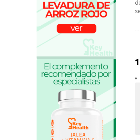
d
s
1