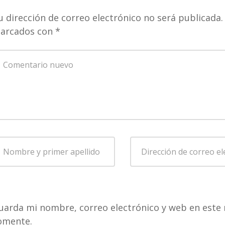
u dirección de correo electrónico no será publicada.
arcados con
*
u
omentario
*
ombre
Dirección
de
rimer
correo
pellido
*
electrónico
*
uarda mi nombre, correo electrónico y web en este 
omente.