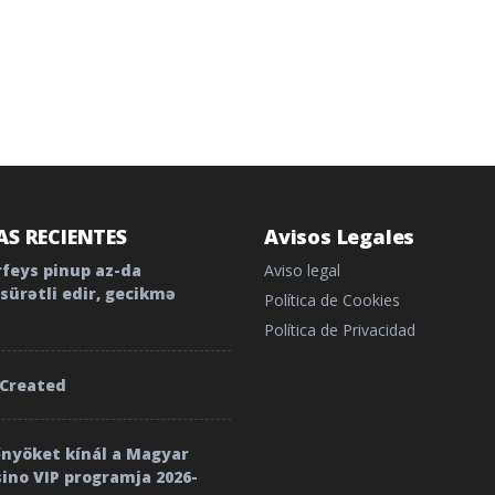
S RECIENTES
Avisos Legales
rfeys pinup az-da
Aviso legal
sürətli edir, gecikmə
Política de Cookies
Política de Privacidad
 Created
őnyöket kínál a Magyar
sino VIP programja 2026-