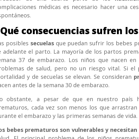
omplicaciones médicas es necesario hacer una cesá
spontáneos.
¿Qué consecuencias sufren lo
as posibles
secuelas
que puedan sufrir los bebes 
e adelante el parto. La mayoría de los partos prem
emana 37 de embarazo. Los niños que nacen en 
roblemas de salud, pero no un riesgo vital. Si el
ortalidad y de secuelas se elevan. Se consideran
p
acen antes de la semana 30 de embarazo.
o obstante, a pesar de que en nuestro país
rematuros, cada vez son menos los que arrastran s
urante el embarazo y las primeras semanas de vida.
os bebes prematuros son vulnerables y necesitan 
alud. El principal problema de los niños premat