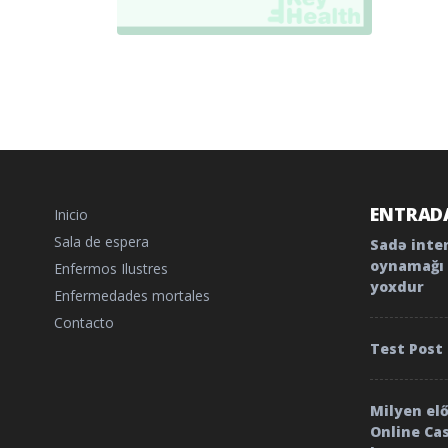
ENTRADA
Inicio
Sala de espera
Sadə inte
oynamağı 
Enfermos Ilustres
yoxdur
Enfermedades mortales
Contacto
Test Post
Milyen el
Online Ca