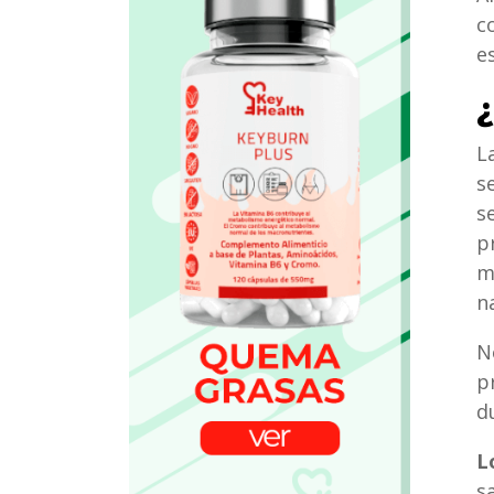
c
e
L
s
s
p
m
n
N
p
d
L
s