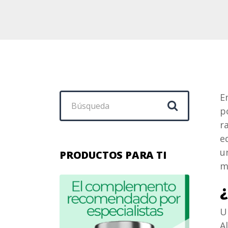
Buscar:
E
p
r
e
u
PRODUCTOS PARA TI
m
U
A