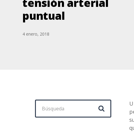
tensión arterial
puntual
4 enero, 2018
Buscar:
U
p
s
q