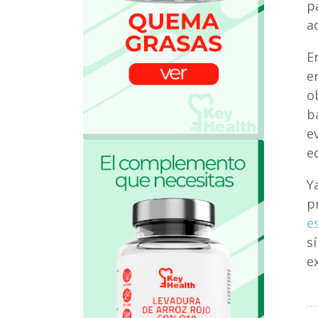
p
a
E
e
o
b
e
e
Y
p
e
s
e