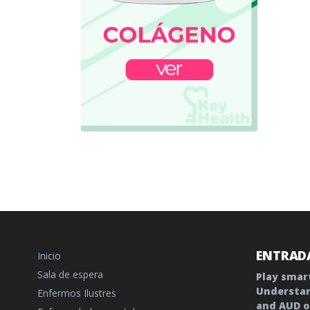
ENTRADA
Inicio
Sala de espera
Play smart
Understan
Enfermos Ilustres
and AUD o