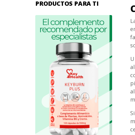
PRODUCTOS PARA TI
L
e
f
s
U
a
c
p
a
m
S
m
c