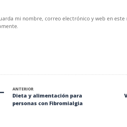
pellido
*
electrónico
*
uarda mi nombre, correo electrónico y web en este 
omente.
ANTERIOR
Dieta y alimentación para
V
personas con Fibromialgia