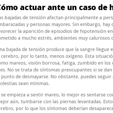
Cómo actuar ante un caso de 
as bajadas de tensión afectan principalmente a per
mbarazadas y personas mayores. Sin embargo, hay 
avorecer la aparición de episodios de hipotensión e
ometido a mucho estrés, ambientes muy calurosos o
na bajada de tensión produce que la sangre llegue 
l cerebro, por lo tanto, menos oxígeno. Esta situac
omo mareos, visión borrosa, fatiga, zumbido en los 
ies. No se trata de síntomas preocupantes si se dan 
l punto de desmayarse. No obstante, puedes seguir 
olestias sean mínimas.
i se empieza a sentir mareo, lo mejor es sentarse con
ejor aún, tumbarse con las piernas levantadas. Esto f
erebro, por lo que los síntomas deberían desapare