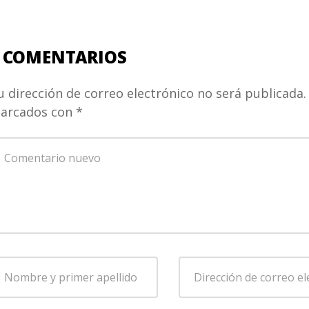
 COMENTARIOS
u dirección de correo electrónico no será publicada.
arcados con
*
u
omentario
*
ombre
Dirección
de
rimer
correo