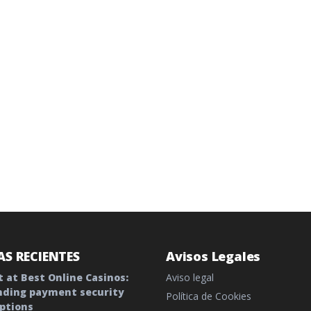
S RECIENTES
Avisos Legales
 at Best Online Casinos:
Aviso legal
ding payment security
Política de Cookies
ptions