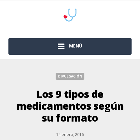
MENÚ
DIVULGACIÓN
Los 9 tipos de
medicamentos según
su formato
14 enero, 2016