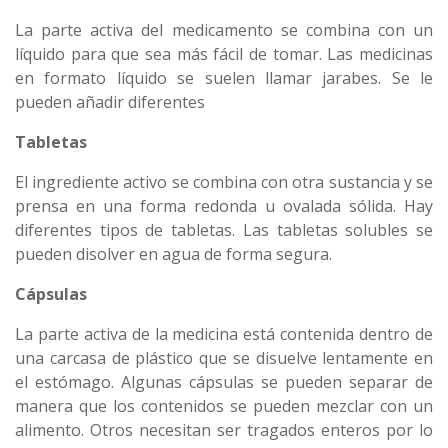
La parte activa del medicamento se combina con un
líquido para que sea más fácil de tomar. Las medicinas
en formato líquido se suelen llamar jarabes. Se le
pueden añadir diferentes
Tabletas
El ingrediente activo se combina con otra sustancia y se
prensa en una forma redonda u ovalada sólida. Hay
diferentes tipos de tabletas. Las tabletas solubles se
pueden disolver en agua de forma segura.
Cápsulas
La parte activa de la medicina está contenida dentro de
una carcasa de plástico que se disuelve lentamente en
el estómago. Algunas cápsulas se pueden separar de
manera que los contenidos se pueden mezclar con un
alimento. Otros necesitan ser tragados enteros por lo