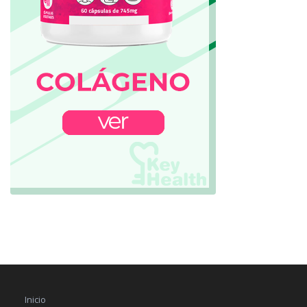
Inicio