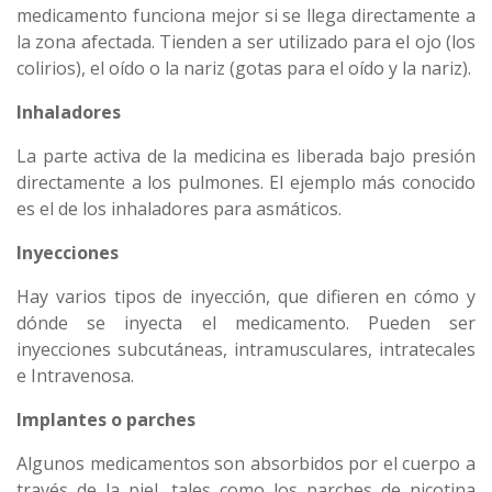
medicamento funciona mejor si se llega directamente a
la zona afectada. Tienden a ser utilizado para el ojo (los
colirios), el oído o la nariz (gotas para el oído y la nariz).
Inhaladores
La parte activa de la medicina es liberada bajo presión
directamente a los pulmones. El ejemplo más conocido
es el de los inhaladores para asmáticos.
Inyecciones
Hay varios tipos de inyección, que difieren en cómo y
dónde se inyecta el medicamento. Pueden ser
inyecciones subcutáneas, intramusculares, intratecales
e Intravenosa.
Implantes o parches
Algunos medicamentos son absorbidos por el cuerpo a
través de la piel, tales como los parches de nicotina