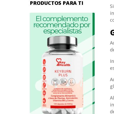
PRODUCTOS PARA TI
S
i
c
G
A
d
I
e
A
g
A
i
d