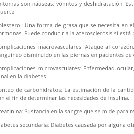
íntomas son náuseas, vómitos y deshidratación. Est
uerte.
olesterol: Una forma de grasa que se necesita en e
ormonas. Puede conducir a la aterosclerosis si está 
omplicaciones macrovasculares: Ataque al corazón, 
anguíneo disminuido en las piernas en pacientes de 
omplicaciones microvasculares: Enfermedad ocular
enal en la diabetes.
onteo de carbohidratos: La estimación de la canti
on el fin de determinar las necesidades de insulina.
reatinina: Sustancia en la sangre que se mide para ref
iabetes secundaria: Diabetes causada​ por alguna o