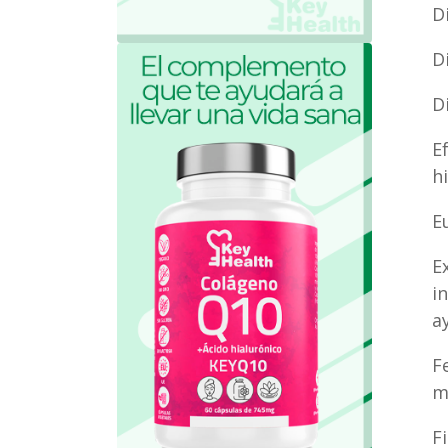
D
D
D
E
h
E
E
i
a
F
m
F