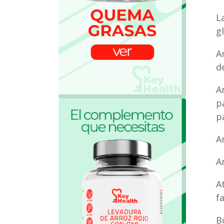
L
g
A
d
A
p
p
A
A
A
f
B