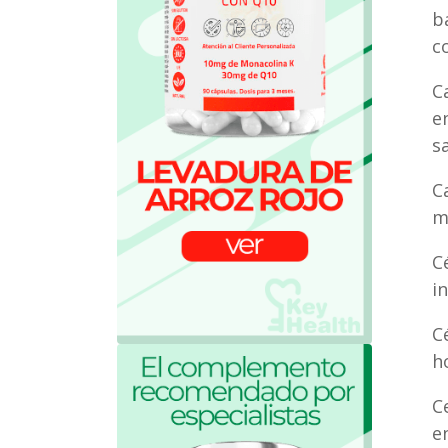
b
c
C
e
s
C
m
C
in
C
h
C
e