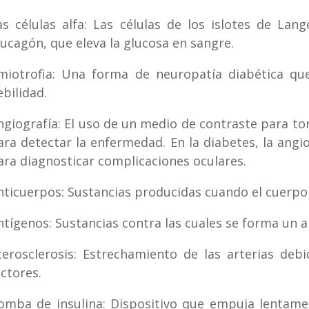
as células alfa: Las células de los islotes de La
lucagón, que eleva la glucosa en sangre.
miotrofia: Una forma de neuropatía diabética q
ebilidad.
ngiografía: El uso de un medio de contraste para t
ara detectar la enfermedad. En la diabetes, la angio
ara diagnosticar complicaciones oculares.
nticuerpos: Sustancias producidas cuando el cuerpo
ntígenos: Sustancias contra las cuales se forma un a
terosclerosis: Estrechamiento de las arterias deb
actores.
omba de insulina: Dispositivo que empuja lentamen