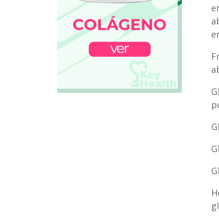
e
a
en
F
a
G
p
G
G
G
H
g