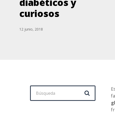
diabéticos y
curiosos
12 junio, 2018
Buscar:
E
f
g
f