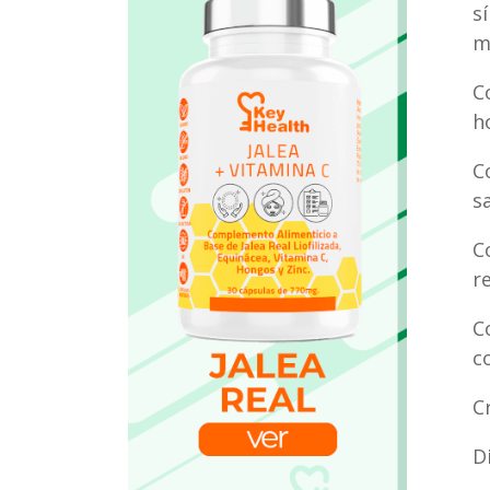
s
m
C
h
C
s
C
r
C
c
C
D