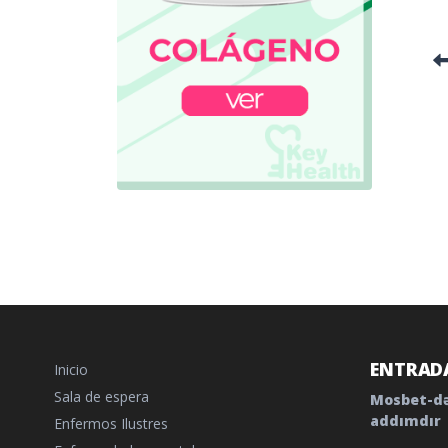
ENTRADA
Inicio
Sala de espera
Mosbet-də
addımdır
Enfermos Ilustres