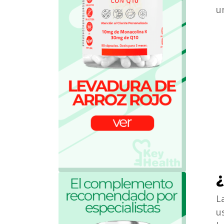
u
¿
L
u