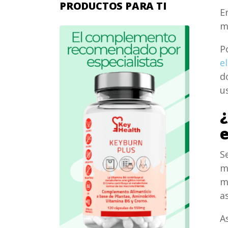
PRODUCTOS PARA TI
E
m
P
e
d
u
¿
S
m
m
a
A