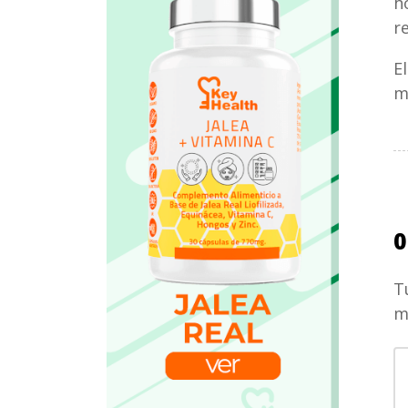
h
r
E
m
0
T
m
S
c