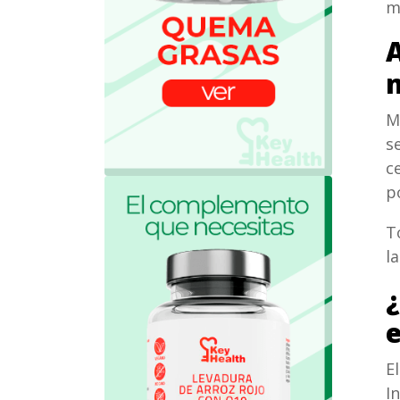
m
A
M
s
c
p
T
l
¿
E
I