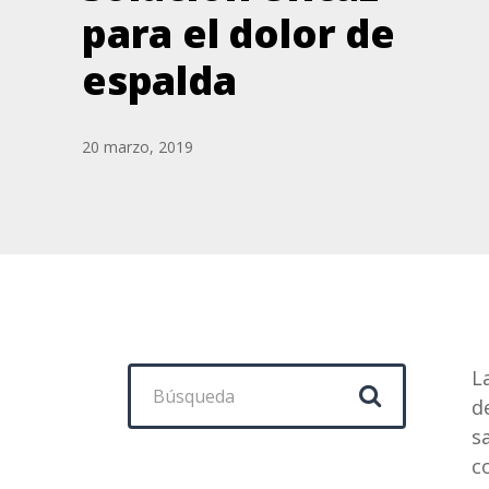
para el dolor de
espalda
20 marzo, 2019
Buscar:
L
d
s
c