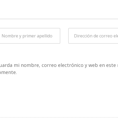
ombre
Dirección
de
rimer
correo
pellido
*
electrónico
*
uarda mi nombre, correo electrónico y web en este 
omente.