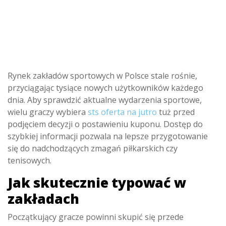
Rynek zakładów sportowych w Polsce stale rośnie,
przyciągając tysiące nowych użytkowników każdego
dnia. Aby sprawdzić aktualne wydarzenia sportowe,
wielu graczy wybiera
sts oferta na jutro
tuż przed
podjęciem decyzji o postawieniu kuponu. Dostęp do
szybkiej informacji pozwala na lepsze przygotowanie
się do nadchodzących zmagań piłkarskich czy
tenisowych.
Jak skutecznie typować w
zakładach
Początkujący gracze powinni skupić się przede