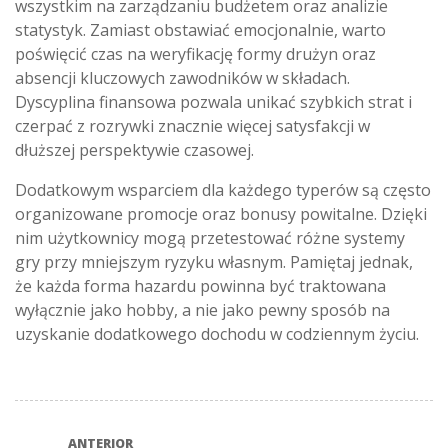
wszystkim na zarządzaniu budżetem oraz analizie
statystyk. Zamiast obstawiać emocjonalnie, warto
poświęcić czas na weryfikację formy drużyn oraz
absencji kluczowych zawodników w składach.
Dyscyplina finansowa pozwala unikać szybkich strat i
czerpać z rozrywki znacznie więcej satysfakcji w
dłuższej perspektywie czasowej.
Dodatkowym wsparciem dla każdego typerów są często
organizowane promocje oraz bonusy powitalne. Dzięki
nim użytkownicy mogą przetestować różne systemy
gry przy mniejszym ryzyku własnym. Pamiętaj jednak,
że każda forma hazardu powinna być traktowana
wyłącznie jako hobby, a nie jako pewny sposób na
uzyskanie dodatkowego dochodu w codziennym życiu.
ANTERIOR