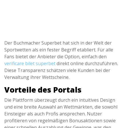
Der Buchmacher Superbet hat sich in der Welt der
Sportwetten als ein fester Begriff etabliert. Für alle
Fans bietet der Anbieter die Option, einfach den
verificare bilet superbet
direkt online durchzuführen.
Diese Transparenz schätzen viele Kunden bei der
Verwaltung ihrer Wettscheine.
Vorteile des Portals
Die Plattform überzeugt durch ein intuitives Design
und eine breite Auswahl an Wettmärkten, die sowohl
Einsteiger als auch Profis ansprechen. Nutzer
profitieren von regelmäßigen Bonusaktionen sowie
einer schnellen Auszahlung der Gewinne, was den