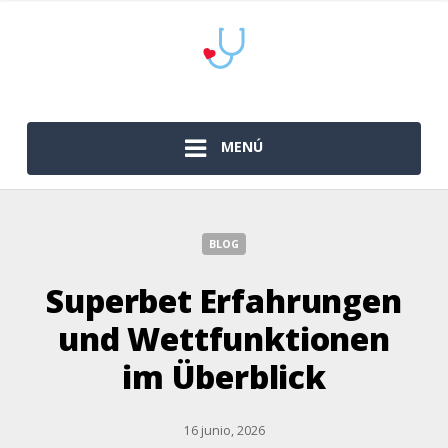
MENÚ
BLOG
Superbet Erfahrungen
und Wettfunktionen
im Überblick
16 junio, 2026