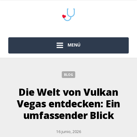
MENÚ
BLOG
Die Welt von Vulkan
Vegas entdecken: Ein
umfassender Blick
16 junio, 2026