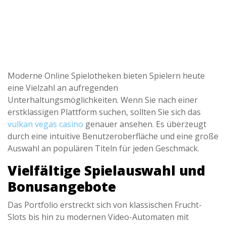
Moderne Online Spielotheken bieten Spielern heute
eine Vielzahl an aufregenden
Unterhaltungsmöglichkeiten. Wenn Sie nach einer
erstklassigen Plattform suchen, sollten Sie sich das
vulkan vegas casino
genauer ansehen. Es überzeugt
durch eine intuitive Benutzeroberfläche und eine große
Auswahl an populären Titeln für jeden Geschmack.
Vielfältige Spielauswahl und
Bonusangebote
Das Portfolio erstreckt sich von klassischen Frucht-
Slots bis hin zu modernen Video-Automaten mit