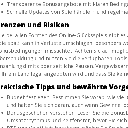
Transparente Bonusangebote mit klaren Bedingun
Schnelle Updates von Spielhändlern und regelmäßi
renzen und Risiken
ie bei allen Formen des Online-Glücksspiels gibt es a
pielspaß kann in Verluste umschlagen, besonders w
onusbedingungen missachtet. Achten Sie auf möglic
berschuldung und nutzen Sie die verfügbaren Tools
inzahlungslimits oder zeitliche Pausen. Vergewissern
n Ihrem Land legal angeboten wird und dass Sie kein
raktische Tipps und bewährte Vor
Budget festlegen: Bestimmen Sie vorab, wie vie
und halten Sie sich daran, auch wenn Gewinne lo
Bonusgeschehen verstehen: Lesen Sie die Bonus
Umsatzrhythmus und Zeitfenster, bevor Sie sich 