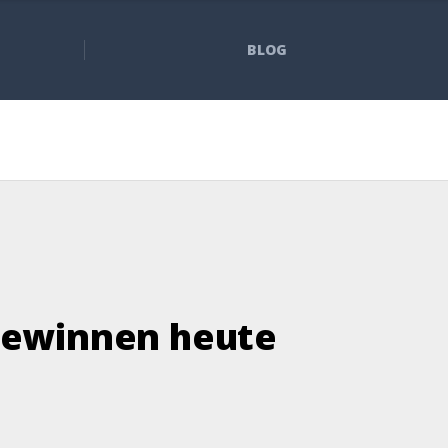
BLOG
 gewinnen heute