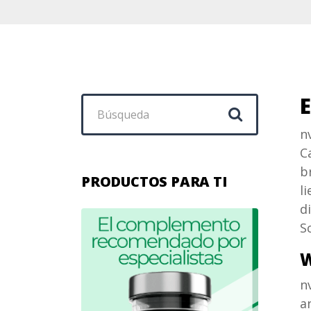
E
Buscar:
n
C
b
PRODUCTOS PARA TI
l
d
S
W
n
a