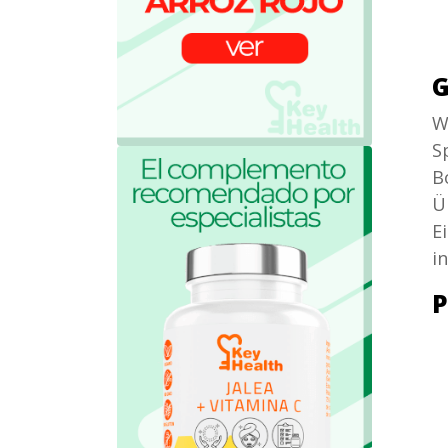
G
W
S
B
Ü
E
i
P