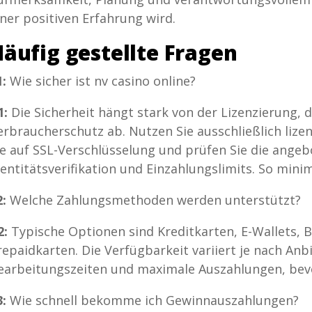
iner positiven Erfahrung wird.
äufig gestellte Fragen
1:
Wie sicher ist nv casino online?
1:
Die Sicherheit hängt stark von der Lizenzierung,
erbraucherschutz ab. Nutzen Sie ausschließlich lizen
ie auf SSL-Verschlüsselung und prüfen Sie die ange
dentitätsverifikation und Einzahlungslimits. So mini
2:
Welche Zahlungsmethoden werden unterstützt?
2:
Typische Optionen sind Kreditkarten, E-Wallets,
repaidkarten. Die Verfügbarkeit variiert je nach Anb
earbeitungszeiten und maximale Auszahlungen, bevor
3:
Wie schnell bekomme ich Gewinnauszahlungen?