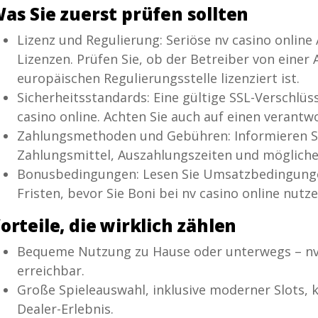
as Sie zuerst prüfen sollten
Lizenz und Regulierung: Seriöse nv casino onlin
Lizenzen. Prüfen Sie, ob der Betreiber von einer
europäischen Regulierungsstelle lizenziert ist.
Sicherheitsstandards: Eine gültige SSL-Verschlüs
casino online. Achten Sie auch auf einen verant
Zahlungsmethoden und Gebühren: Informieren Si
Zahlungsmittel, Auszahlungszeiten und möglich
Bonusbedingungen: Lesen Sie Umsatzbedingunge
Fristen, bevor Sie Boni bei nv casino online nutze
orteile, die wirklich zählen
Bequeme Nutzung zu Hause oder unterwegs – nv 
erreichbar.
Große Spieleauswahl, inklusive moderner Slots, k
Dealer-Erlebnis.