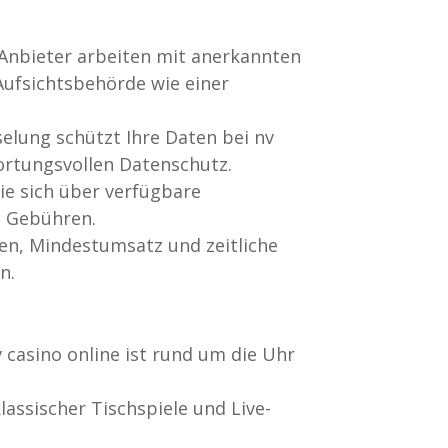
e Anbieter arbeiten mit anerkannten
 Aufsichtsbehörde wie einer
selung schützt Ihre Daten bei nv
wortungsvollen Datenschutz.
e sich über verfügbare
e Gebühren.
n, Mindestumsatz und zeitliche
n.
casino online ist rund um die Uhr
lassischer Tischspiele und Live-