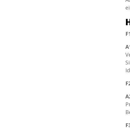
e
H
F
A
V
S
I
F
A
P
B
F