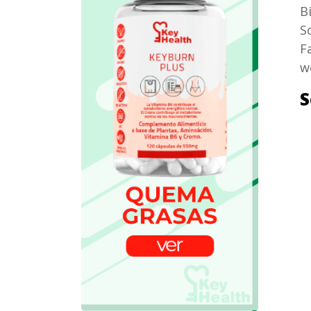
B
S
F
w
S