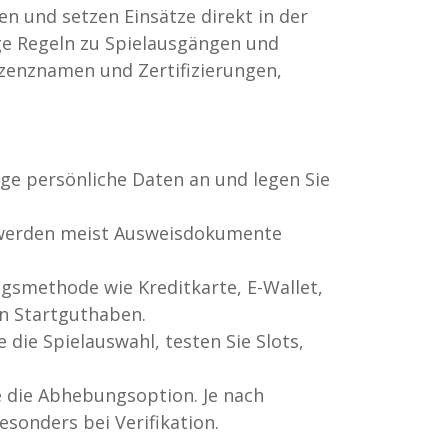
n und setzen Einsätze direkt in der
nge Regeln zu Spielausgängen und
izenznamen und Zertifizierungen,
nige persönliche Daten an und legen Sie
ng werden meist Ausweisdokumente
ngsmethode wie Kreditkarte, E-Wallet,
n Startguthaben.
 die Spielauswahl, testen Sie Slots,
 die Abhebungsoption. Je nach
sonders bei Verifikation.