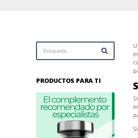
Buscar:
U
e
c
p
PRODUCTOS PARA TI
S
e
p
S