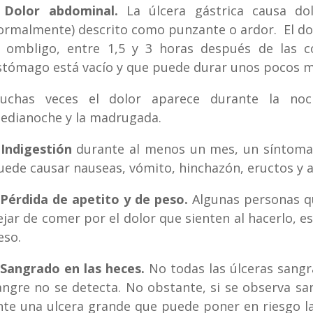
 Dolor abdominal.
La úlcera gástrica causa do
ormalmente) descrito como punzante o ardor. El dol
l ombligo, entre 1,5 y 3 horas después de las 
stómago está vacío y que puede durar unos pocos mi
uchas veces el dolor aparece durante la noc
edianoche y la madrugada.
 Indigestión
durante al menos un mes, un síntoma
uede causar nauseas, vómito, hinchazón, eructos y 
 Pérdida de apetito y de peso.
Algunas personas q
ejar de comer por el dolor que sienten al hacerlo,
eso.
 Sangrado en las heces.
No todas las úlceras sangr
angre no se detecta. No obstante, si se observa s
nte una ulcera grande que puede poner en riesgo la