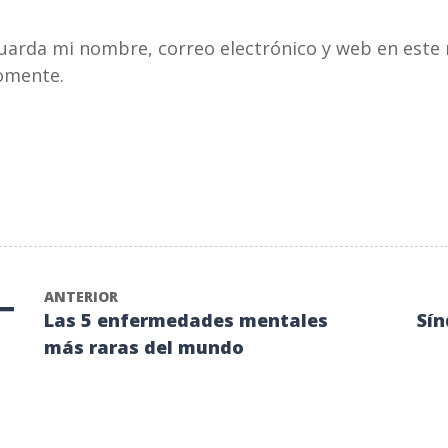
pellido
*
electrónico
*
uarda mi nombre, correo electrónico y web en este 
omente.
ANTERIOR
Las 5 enfermedades mentales
Sín
más raras del mundo