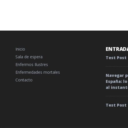
ENTRADA
Inicio
Sala de espera
Test Post
Enfermos Ilustres
Enfermedades mortales
Navegar po
Contacto
España: l
al instant
Test Post