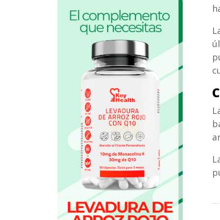
h
L
ú
p
c
C
L
b
a
L
p