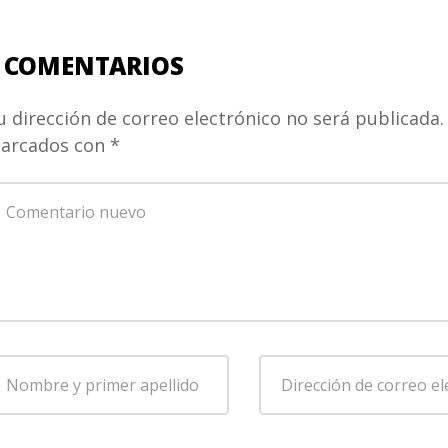
 COMENTARIOS
u dirección de correo electrónico no será publicada.
arcados con
*
u
omentario
*
ombre
Dirección
de
rimer
correo