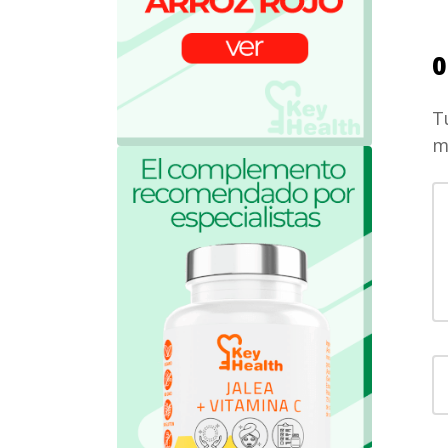
0
T
m
S
c
N
y
p