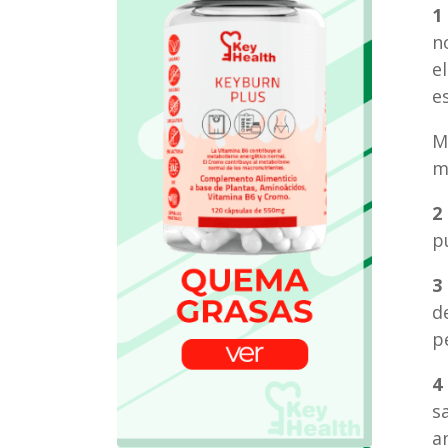
1
n
e
e
M
m
2
p
3
d
p
4
s
a