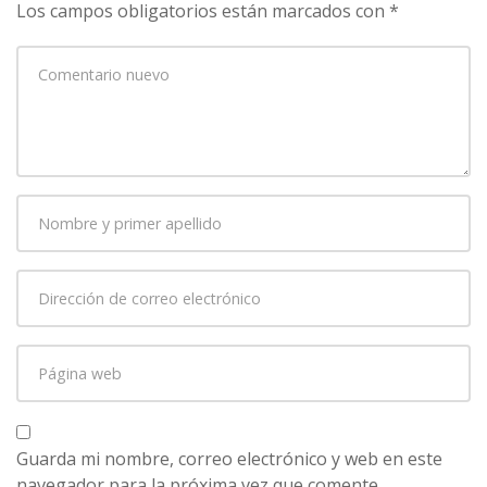
Los campos obligatorios están marcados con
*
Su
comentario
*
Nombre
y
primer
Dirección
apellido
*
de
correo
Página
electrónico
*
web
Guarda mi nombre, correo electrónico y web en este
navegador para la próxima vez que comente.