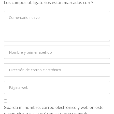
Los campos obligatorios están marcados con
*
Su
comentario
*
Nombre
y
primer
Dirección
apellido
*
de
correo
Página
electrónico
*
web
Guarda mi nombre, correo electrónico y web en este
navegador para la próxima vez que comente.