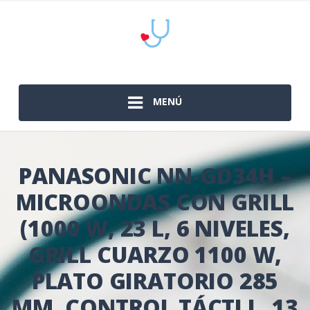
MENÚ
PANASONIC NN-GD34H –
MICROONDAS CON GRILL
(1000 W, 23 L, 6 NIVELES,
GRILL CUARZO 1100 W,
PLATO GIRATORIO 285
MM, CONTROL TÁCTI L, 13