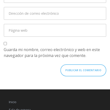
primer
Dirección
apellido
*
de
correo
Página
electrónico
*
web
Guarda mi nombre, correo electrónico y web en este
navegador para la próxima vez que comente.
Inicio
Sala de espera