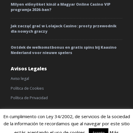
Milyen előnyöket kínál a Magyar Online Casino VIP
programja 2026-ban?
Jak zacząć grać w Lolajack Casino: prosty przewodnik
dla nowych graczy
Ontdek de welkomstbonus en gratis spins bij Kaasino
Nederland voor nieuwe spelers
Avisos Legales
Aviso legal
Política de Cookies
Política de Privacidad
En cumplimiento con Ley 34/2002, de servicios de la sociedad
de la información te recordamos que al navegar por este sitio
© 2019 TratamientoyEnfermedades |
Cookies
|
Terminos y
condiciones
estás aceptando el uso de cookies.
Más
Acepto