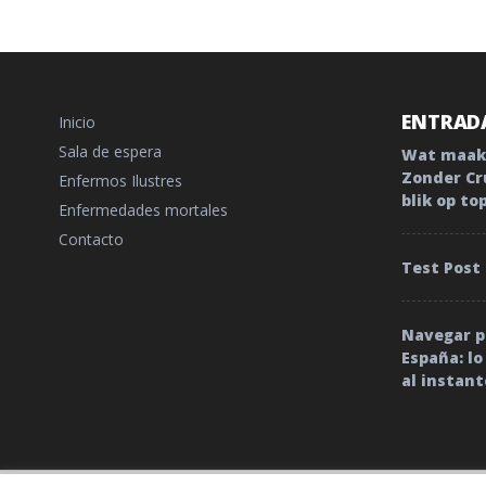
ENTRADA
Inicio
Sala de espera
Wat maakt
Zonder Cr
Enfermos Ilustres
blik op to
Enfermedades mortales
Contacto
Test Post
Navegar po
España: l
al instant