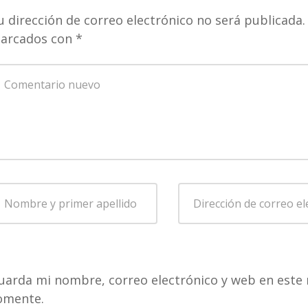
u dirección de correo electrónico no será publicada.
arcados con
*
u
omentario
*
ombre
Dirección
de
rimer
correo
pellido
*
electrónico
*
uarda mi nombre, correo electrónico y web en este 
omente.