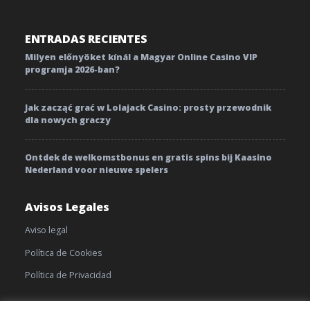
ENTRADAS RECIENTES
Milyen előnyöket kínál a Magyar Online Casino VIP
programja 2026-ban?
Jak zacząć grać w Lolajack Casino: prosty przewodnik
dla nowych graczy
Ontdek de welkomstbonus en gratis spins bij Kaasino
Nederland voor nieuwe spelers
Avisos Legales
Aviso legal
Política de Cookies
Política de Privacidad