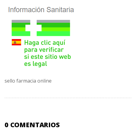
sello farmacia online
0 COMENTARIOS