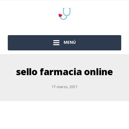
MENÚ
sello farmacia online
17 marzo, 2017