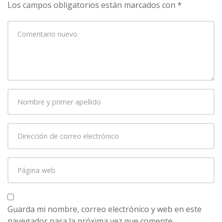
Los campos obligatorios están marcados con
*
Su
comentario
*
Nombre
y
primer
Dirección
apellido
*
de
correo
Página
electrónico
*
web
Guarda mi nombre, correo electrónico y web en este
navegador para la próxima vez que comente.