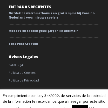
ENTRADAS RECIENTES
Ontdek de welkomstbonus en gratis spins bij Kaasino
Nederland voor nieuwe spelers
Mosbet-də sadəlik gözə çarpan ilk addımdır
Test Post Created
Avisos Legales
Aviso legal
Política de Cookies
Política de Privacidad
En cumplimiento con Ley 34/2002, de servicios de la sociedad
de la información te recordamos que al navegar por este sitio
© 2019 TratamientoyEnfermedades |
Cookies
|
Terminos y
condiciones