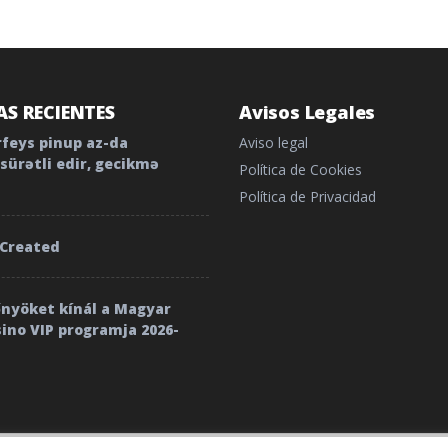
S RECIENTES
Avisos Legales
rfeys pinup az-da
Aviso legal
sürətli edir, gecikmə
Política de Cookies
Política de Privacidad
 Created
őnyöket kínál a Magyar
sino VIP programja 2026-