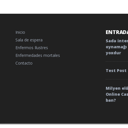
ENTRADA
Inicio
Sala de espera
Sadə inte
oynamağı 
Enfermos Ilustres
yoxdur
Enfermedades mortales
Contacto
Test Post
Milyen el
Online Ca
ban?