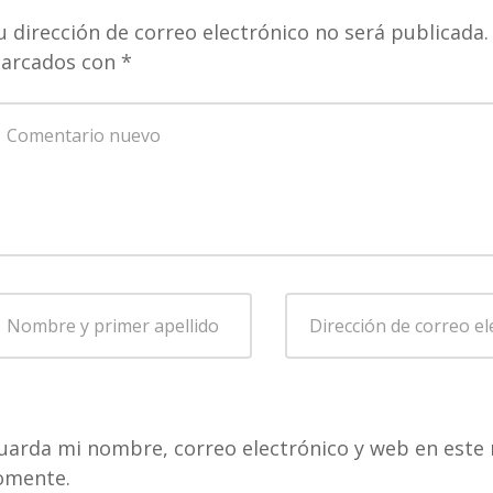
u dirección de correo electrónico no será publicada.
arcados con
*
u
omentario
*
ombre
Dirección
de
rimer
correo
pellido
*
electrónico
*
uarda mi nombre, correo electrónico y web en este 
omente.