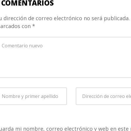
 COMENTARIOS
u dirección de correo electrónico no será publicada.
arcados con
*
u
omentario
*
ombre
Dirección
de
rimer
correo
pellido
*
electrónico
*
uarda mi nombre, correo electrónico y web en este 