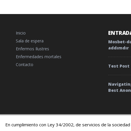
ENTRADA
Inicio
Sala de espera
Mosbet-də
addımdır
Enfermos Ilustres
Enfermedades mortales
Contacto
Test Post
Navigatin
Best Ano
© 2019 TratamientoyEnfermedades |
Cookies
|
Terminos
En cumplimiento con Ley 34/2002, de servicios de la sociedad 