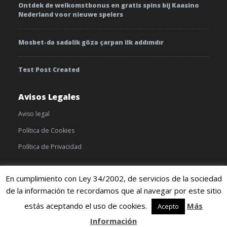
Ontdek de welkomstbonus en gratis spins bij Kaasino
Nederland voor nieuwe spelers
Mosbet-də sadəlik gözə çarpan ilk addımdır
Test Post Created
Avisos Legales
Aviso legal
Política de Cookies
Política de Privacidad
En cumplimiento con Ley 34/2002, de servicios de la sociedad
de la información te recordamos que al navegar por este sitio
© 2019 TratamientoyEnfermedades |
Cookies
|
Terminos y
condiciones
estás aceptando el uso de cookies.
Más
Acepto
Información