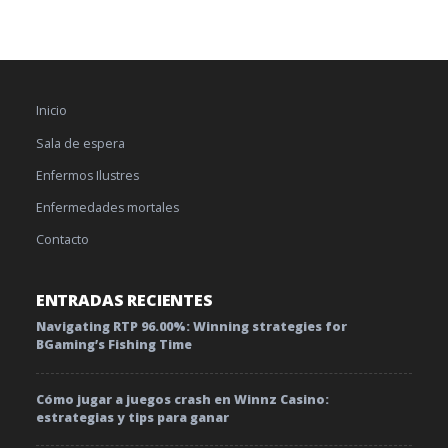
Inicio
Sala de espera
Enfermos Ilustres
Enfermedades mortales
Contacto
ENTRADAS RECIENTES
Navigating RTP 96.00%: Winning strategies for
BGaming’s Fishing Time
Cómo jugar a juegos crash en Winnz Casino:
estrategias y tips para ganar