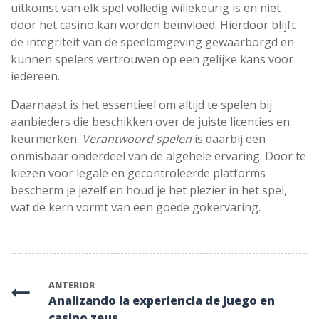
uitkomst van elk spel volledig willekeurig is en niet
door het casino kan worden beïnvloed. Hierdoor blijft
de integriteit van de speelomgeving gewaarborgd en
kunnen spelers vertrouwen op een gelijke kans voor
iedereen.
Daarnaast is het essentieel om altijd te spelen bij
aanbieders die beschikken over de juiste licenties en
keurmerken.
Verantwoord spelen
is daarbij een
onmisbaar onderdeel van de algehele ervaring. Door te
kiezen voor legale en gecontroleerde platforms
bescherm je jezelf en houd je het plezier in het spel,
wat de kern vormt van een goede gokervaring.
ANTERIOR
Analizando la experiencia de juego en
casino zeus