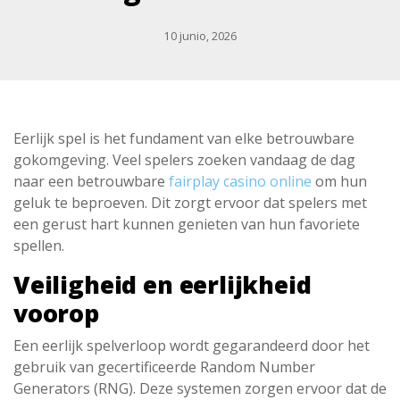
10 junio, 2026
Eerlijk spel is het fundament van elke betrouwbare
gokomgeving. Veel spelers zoeken vandaag de dag
naar een betrouwbare
fairplay casino online
om hun
geluk te beproeven. Dit zorgt ervoor dat spelers met
een gerust hart kunnen genieten van hun favoriete
spellen.
Veiligheid en eerlijkheid
voorop
Een eerlijk spelverloop wordt gegarandeerd door het
gebruik van gecertificeerde Random Number
Generators (RNG). Deze systemen zorgen ervoor dat de