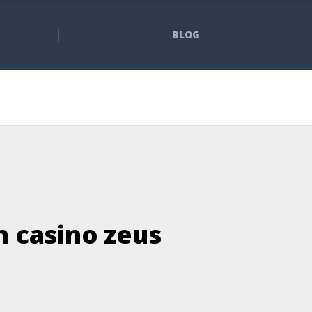
BLOG
n casino zeus