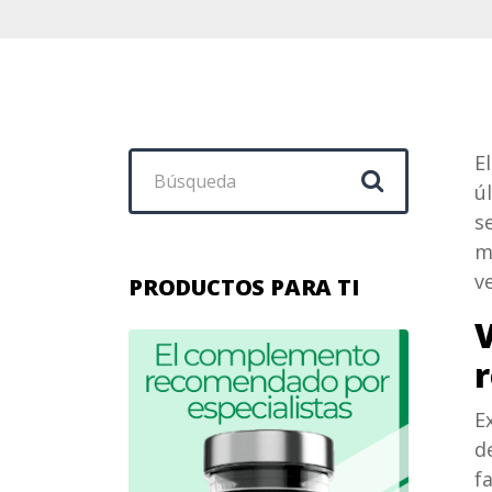
Buscar:
E
ú
s
m
v
PRODUCTOS PARA TI
V
E
d
f