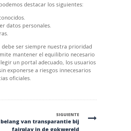
 podemos destacar los siguientes:
conocidos.
er datos personales.
ras.
e debe ser siempre nuestra prioridad
ite mantener el equilibrio necesario
 elegir un portal adecuado, los usuarios
in exponerse a riesgos innecesarios
as oficiales.
SIGUIENTE
 belang van transparantie bij
fairplay in de gokwereld