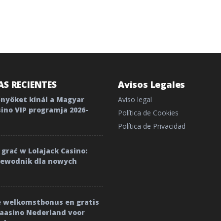
S RECIENTES
Avisos Legales
őnyöket kínál a Magyar
Aviso legal
sino VIP programja 2026-
Política de Cookies
Política de Privacidad
 grać w Lolajack Casino:
zewodnik dla nowych
 welkomstbonus en gratis
 Kaasino Nederland voor