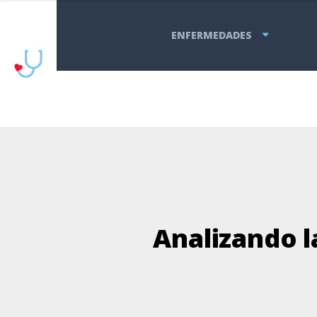
ENFERMEDADES
Analizando l