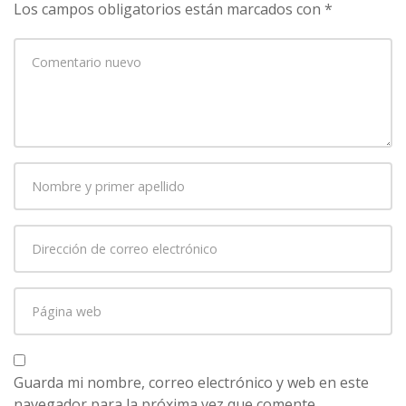
Los campos obligatorios están marcados con
*
Su
comentario
*
Nombre
y
primer
Dirección
apellido
*
de
correo
Página
electrónico
*
web
Guarda mi nombre, correo electrónico y web en este
navegador para la próxima vez que comente.