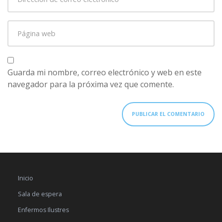
de
correo
Página
electrónico
*
web
Guarda mi nombre, correo electrónico y web en este
navegador para la próxima vez que comente.
Inicio
Sala de espera
Enfermos Ilustres