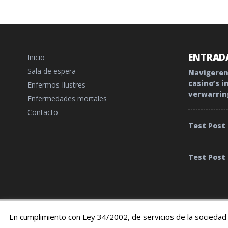
ENTRADA
Inicio
Sala de espera
Navigeren
casino’s i
Enfermos Ilustres
verwarrin
Enfermedades mortales
Contacto
Test Post
Test Post
© 2019 TratamientoyEnfermedades |
Cookies
|
Terminos
En cumplimiento con Ley 34/2002, de servicios de la sociedad 