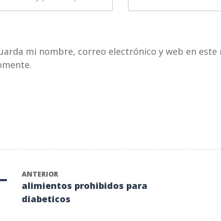
de
rimer
correo
pellido
*
electrónico
*
uarda mi nombre, correo electrónico y web en este 
omente.
ANTERIOR
alimientos prohibidos para
diabeticos