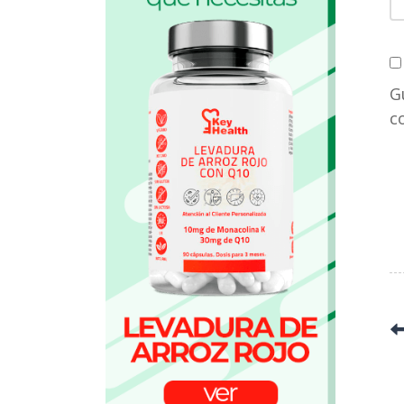
y
p
a
G
c