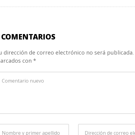
 COMENTARIOS
u dirección de correo electrónico no será publicada.
arcados con
*
u
omentario
*
ombre
Dirección