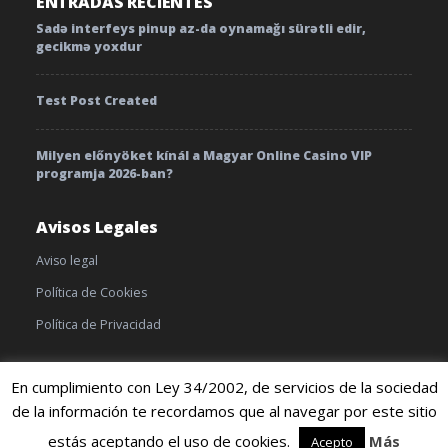
ENTRADAS RECIENTES
Sadə interfeys pinup az-da oynamağı sürətli edir,
gecikmə yoxdur
Test Post Created
Milyen előnyöket kínál a Magyar Online Casino VIP
programja 2026-ban?
Avisos Legales
Aviso legal
Política de Cookies
Política de Privacidad
En cumplimiento con Ley 34/2002, de servicios de la sociedad
de la información te recordamos que al navegar por este sitio
© 2019 TratamientoyEnfermedades |
Cookies
|
Terminos y
condiciones
estás aceptando el uso de cookies.
Más
Acepto