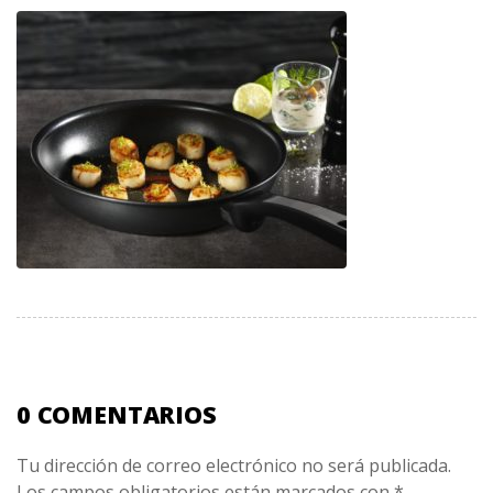
0 COMENTARIOS
Tu dirección de correo electrónico no será publicada.
Los campos obligatorios están marcados con
*