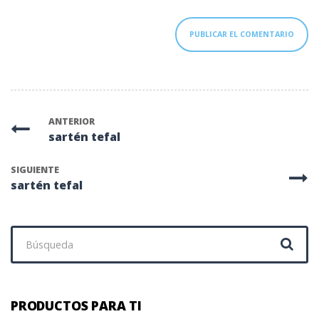
ANTERIOR
sartén tefal
SIGUIENTE
sartén tefal
Buscar:
PRODUCTOS PARA TI