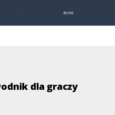
BLOG
odnik dla graczy