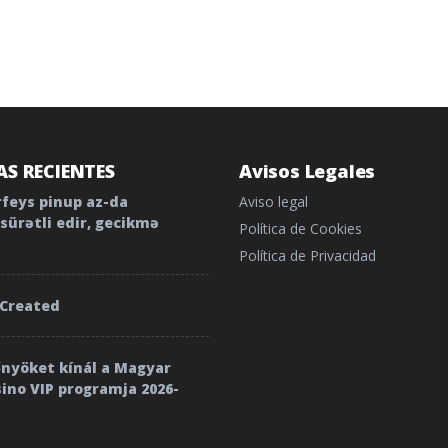
S RECIENTES
Avisos Legales
rfeys pinup az-da
Aviso legal
sürətli edir, gecikmə
Política de Cookies
Política de Privacidad
 Created
őnyöket kínál a Magyar
sino VIP programja 2026-