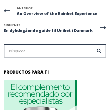
ANTERIOR
An Overview of the Rainbet Experience
SIGUIENTE
En dybdegående guide til Unibet i Danmark
Buscar:
PRODUCTOS PARA TI