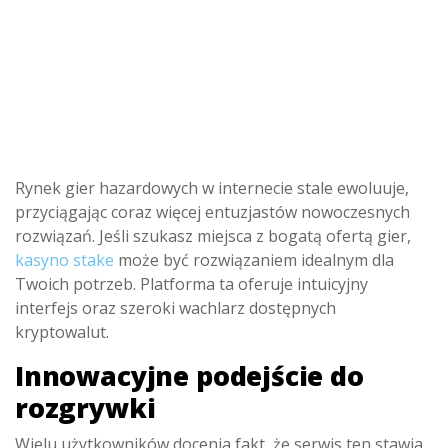
Rynek gier hazardowych w internecie stale ewoluuje,
przyciągając coraz więcej entuzjastów nowoczesnych
rozwiązań. Jeśli szukasz miejsca z bogatą ofertą gier,
kasyno stake
może być rozwiązaniem idealnym dla
Twoich potrzeb. Platforma ta oferuje intuicyjny
interfejs oraz szeroki wachlarz dostępnych
kryptowalut.
Innowacyjne podejście do
rozgrywki
Wielu użytkowników docenia fakt, że serwis ten stawia