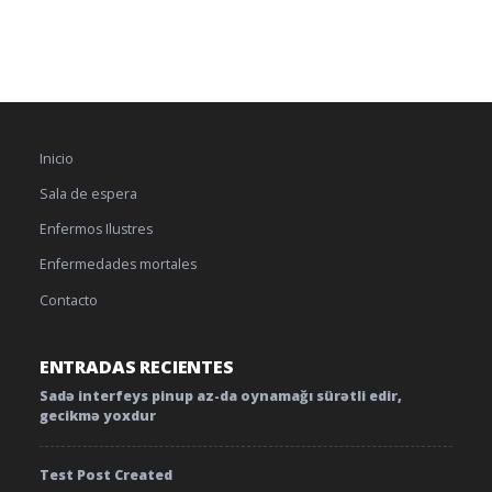
Inicio
Sala de espera
Enfermos Ilustres
Enfermedades mortales
Contacto
ENTRADAS RECIENTES
Sadə interfeys pinup az-da oynamağı sürətli edir,
gecikmə yoxdur
Test Post Created