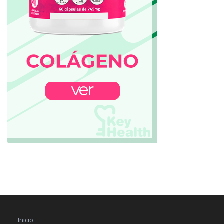
Inicio