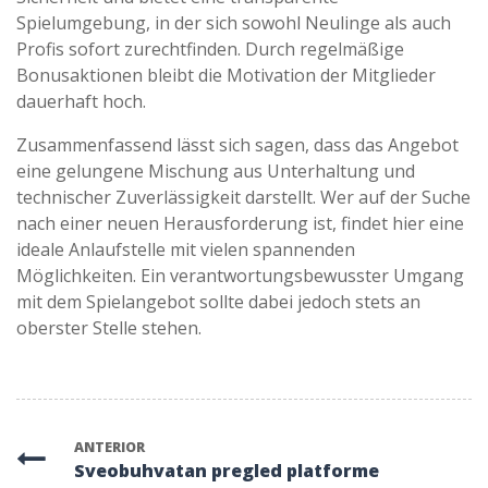
Spielumgebung, in der sich sowohl Neulinge als auch
Profis sofort zurechtfinden. Durch regelmäßige
Bonusaktionen bleibt die Motivation der Mitglieder
dauerhaft hoch.
Zusammenfassend lässt sich sagen, dass das Angebot
eine gelungene Mischung aus Unterhaltung und
technischer Zuverlässigkeit darstellt. Wer auf der Suche
nach einer neuen Herausforderung ist, findet hier eine
ideale Anlaufstelle mit vielen spannenden
Möglichkeiten. Ein verantwortungsbewusster Umgang
mit dem Spielangebot sollte dabei jedoch stets an
oberster Stelle stehen.
ANTERIOR
Sveobuhvatan pregled platforme