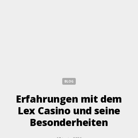
BLOG
Erfahrungen mit dem
Lex Casino und seine
Besonderheiten