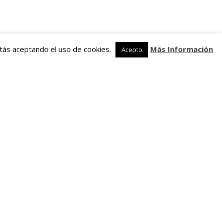
stás aceptando el uso de cookies.
Más Información
Acepto
rzed postawieniem zakładu pozostaje
stym zasadom i wsparciu
się komfortowe nawet dla osób
ych prognoz. Należy jednak zawsze
asnego budżetu.
SIGUIENTE
Galabet ile Bahis Dünyasına
Adım Atın