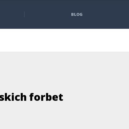
BLOG
skich forbet