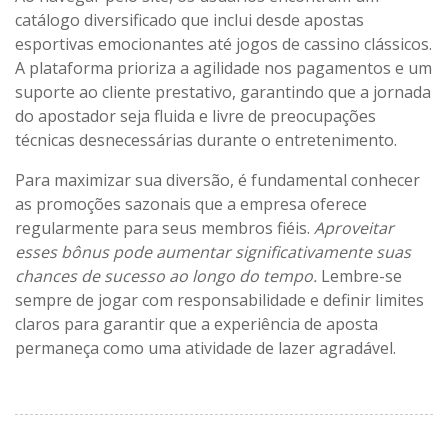
catálogo diversificado que inclui desde apostas
esportivas emocionantes até jogos de cassino clássicos.
A plataforma prioriza a agilidade nos pagamentos e um
suporte ao cliente prestativo, garantindo que a jornada
do apostador seja fluida e livre de preocupações
técnicas desnecessárias durante o entretenimento.
Para maximizar sua diversão, é fundamental conhecer
as promoções sazonais que a empresa oferece
regularmente para seus membros fiéis.
Aproveitar
esses bônus pode aumentar significativamente suas
chances de sucesso ao longo do tempo.
Lembre-se
sempre de jogar com responsabilidade e definir limites
claros para garantir que a experiência de aposta
permaneça como uma atividade de lazer agradável.