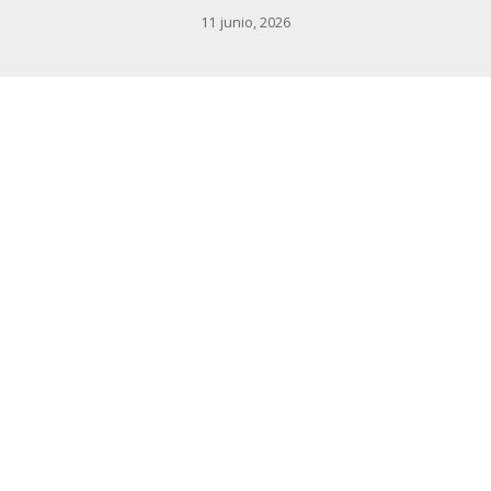
11 junio, 2026