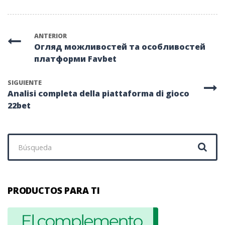
ANTERIOR
Огляд можливостей та особливостей
платформи Favbet
SIGUIENTE
Analisi completa della piattaforma di gioco
22bet
Buscar:
PRODUCTOS PARA TI