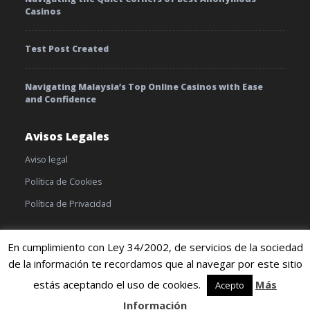
Casinos
Test Post Created
Navigating Malaysia’s Top Online Casinos with Ease
and Confidence
Avisos Legales
Aviso legal
Política de Cookies
Política de Privacidad
En cumplimiento con Ley 34/2002, de servicios de la sociedad
de la información te recordamos que al navegar por este sitio
© 2019 TratamientoyEnfermedades |
Cookies
|
Terminos y
condiciones
estás aceptando el uso de cookies.
Más
Acepto
Información