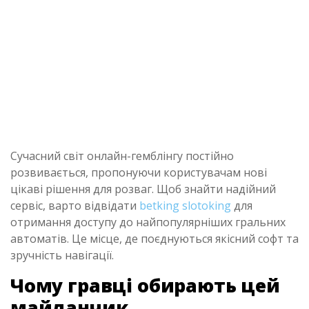
Сучасний світ онлайн-гемблінгу постійно
розвивається, пропонуючи користувачам нові
цікаві рішення для розваг. Щоб знайти надійний
сервіс, варто відвідати
betking slotoking
для
отримання доступу до найпопулярніших гральних
автоматів. Це місце, де поєднуються якісний софт та
зручність навігації.
Чому гравці обирають цей
майданчик