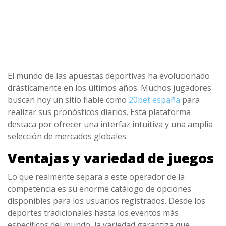
El mundo de las apuestas deportivas ha evolucionado
drásticamente en los últimos años. Muchos jugadores
buscan hoy un sitio fiable como
20bet españa
para
realizar sus pronósticos diarios. Esta plataforma
destaca por ofrecer una interfaz intuitiva y una amplia
selección de mercados globales.
Ventajas y variedad de juegos
Lo que realmente separa a este operador de la
competencia es su enorme catálogo de opciones
disponibles para los usuarios registrados. Desde los
deportes tradicionales hasta los eventos más
específicos del mundo, la variedad garantiza que