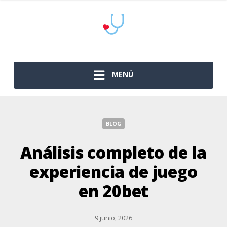
MENÚ
BLOG
Análisis completo de la
experiencia de juego
en 20bet
9 junio, 2026